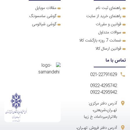
ر
اهنمای ثبت نام
مقالات موبایل
راهنمای خرید از سایت
گوشی سامسونگ
قوانین و مقررات
گوشی شیائومی
سوالات متداول
ضمانت 7 روزه بازگشت کالا
قوانین ارسال کالا
تماس با ما
021-22791629
0922-4295742
0922-4295942
آدرس دفتر مرکزی:
تهـران،شریعتی،
بالاترازمیرداماد، خ زیبا
آدرس دفتر فروش :تهـران،