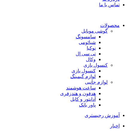
تماس با ما
محصولات
گوشی موبایل
سامسونگ
شیائومی
نوکیا
تی سی ال
وکال
کنسول بازی
کنسول بازی
لوازم گیمینگ
لوازم جانبی
ساعت هوشمند
هدفون و هندزفری
آداپتور و کابل
پاور بانک
آموزش رجیستری
اخبار