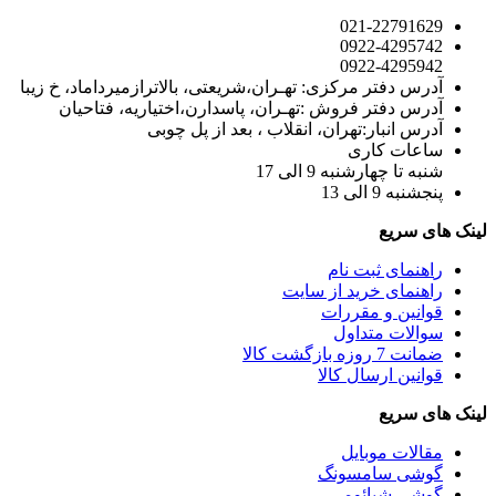
021-22791629
0922-4295742
0922-4295942
آدرس دفتر مرکزی: تهـران،شریعتی، بالاترازمیرداماد، خ زیبا
آدرس دفتر فروش :تهـران، پاسدارن،اختیاریه، فتاحیان
آدرس انبار:تهران، انقلاب ، بعد از پل چوبی
ساعات کاری
شنبه تا چهارشنبه 9 الی 17
پنجشنبه 9 الی 13
لینک های سریع
ر
اهنمای ثبت نام
راهنمای خرید از سایت
قوانین و مقررات
سوالات متداول
ضمانت 7 روزه بازگشت کالا
قوانین ارسال کالا
لینک های سریع
مقالات موبایل
گوشی سامسونگ
گوشی شیائومی