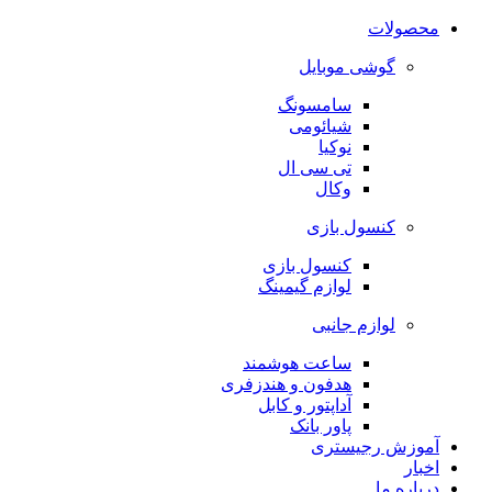
محصولات
گوشی موبایل
سامسونگ
شیائومی
نوکیا
تی سی ال
وکال
کنسول بازی
کنسول بازی
لوازم گیمینگ
لوازم جانبی
ساعت هوشمند
هدفون و هندزفری
آداپتور و کابل
پاور بانک
آموزش رجیستری
اخبار
درباره ما