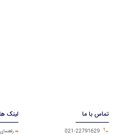
تماس با ما
لینک ها
021-22791629
ر
اهنمای