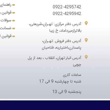
راهنمای
0922-4295742
قوانین و
0922-4295942
سوالات 
آدرس دفتر مرکزی: تهـران،شریعتی،
ضمانت 7 روزه بازگشت کا
بالاترازمیرداماد، خ زیبا
قوانین ا
آدرس دفتر فروش :تهـران،
پاسدارن،اختیاریه، فتاحیان
آدرس انبار:تهران، انقلاب ، بعد از پل
چوبی
ساعات کاری
شنبه تا چهارشنبه 9 الی 17
پنجشنبه 9 الی 13