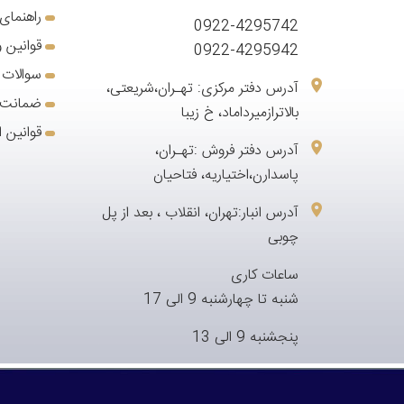
راهنمای
0922-4295742
قوانین و
0922-4295942
سوالات 
آدرس دفتر مرکزی: تهـران،شریعتی،
ضمانت 7 روزه بازگشت کا
بالاترازمیرداماد، خ زیبا
قوانین ا
آدرس دفتر فروش :تهـران،
پاسدارن،اختیاریه، فتاحیان
آدرس انبار:تهران، انقلاب ، بعد از پل
چوبی
ساعات کاری
شنبه تا چهارشنبه 9 الی 17
پنجشنبه 9 الی 13