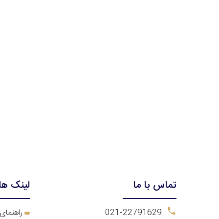
تماس با ما
لینک ها
021-22791629
ر
اهنمای