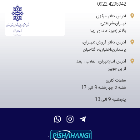
0922-4295942
آدرس دفتر مرکزی:
تهـران،شریعتی،
بالاترازمیرداماد، خ زیبا
آدرس دفتر فروش :تهـران،
پاسدارن،اختیاریه، فتاحیان
آدرس انبار:تهران، انقلاب ، بعد
از پل چوبی
ساعات کاری
شنبه تا چهارشنبه 9 الی 17
پنجشنبه 9 الی 13
.