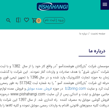
ورود
ثبت نام
|
0
صفحه نخست
درباره ما
درباره ما
موسسان شرکت "بازرگانان هوشمندآسو "در واقع کار خود را از سال 1382 و با ثبت
شرکت "دنیای شرق" با هدف صادرات و واردات آغاز نمودند. این شرکت با گذشت
زمان به حوزه تجارت الکترونیک وارد شده و در سال 1396 با تجهیز تیمی قوی و
حرفه ای شرکت "بازرگانان هوشمند آسو " را به شماره ثبت 517342 به طور رسمی
بت کرد و سایت
b2bring.com
در حوزه
فروش عمده موبایل
و
فروش عمده لوازم
انبی موبایل
و تبلت و اندکی پس از آن سایت www.pishahangi.com درحوزه
فروش گوشی موبایل به مصرف کننده راه اندازی شد. از سال 1397 این شرکت با
دریافت کلیه مجوزهای قانونی اقدام به واردات رسمی موبایل نموده و کلیه کالاها را با