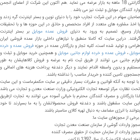
گارانتی 18 ماهه به بازار عرضه می نماید .هم اکنون این شرکت از اعضای انجمن
وارد کنندگان موبایل و تبلت نیز می باشد .
صاحبان سهام در این شرکت تجارب خود را با دنیای نوین و بستر اینترنت گره زدند و
با اخذ مشاوره های متعدد از افراد متخصص و حاذق در این حوزه ها و با تحقیقات
ازار وسیع، تصمیم به ورود به دنیای
فروش عمده موبایل
بر بستر اینترنت
گرفتند. دراین سایت که کاملا منطبق با نیازهای داخلی بازار عمده فروشی ایران
راحی و تولید شده است، کلیه تجار و بازرگانان عمده در حوزه
فروش عمده و خرده
وبایل
،
فروش عمده و خرده لوازم جانبی موبایل
و همچنین خرید موبایل و تبلت و
لوازم جانبی می توانند از طریق ثبت نام به عرضه و فروش کالاهایشان به طور
مستقیم و بدون واسطه اقدام نمایند و دیگر دغدغه پرداخت هزینه های اضافی و
جستجوی تامین کننده و خریدار مناسب را نداشته باشند.
با توجه به آنکه قوانین و مقررات بسیار دقیقی بر سایت حکمفرماست و این سایت
تحت نظارت مرکز توسعه تجارت الکترونیکی وزارت صنعت معدن و تجارت می باشد
لذا بازرگانان و مصرف کنندگان محترم با خیالی آسوده می توانند به تجارت ازطریق
این سایت مشغول باشند و دغدغه فروش محصولاتشان را به ما بسپارند تا خود
بتوانند با انرژی مضاعف به دنبال تهیه کالای مناسبتر باشند
.برخی از مجوزهای سایت ما:
مجوز واردات گوشی از سازمان صنعت معدن تجارت
مجوز واردات از سازمان حمایت از حقوق مصرف کننده
نماد اعتماد الکترونیک از سال 1397 تا کنون