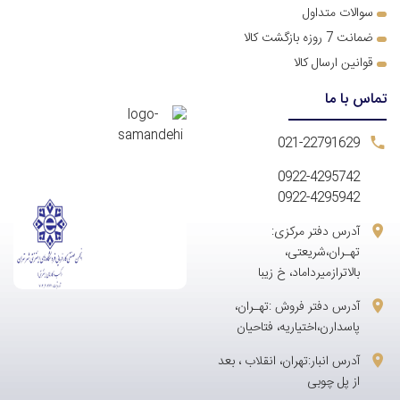
سوالات متداول
ضمانت 7 روزه بازگشت کالا
قوانین ارسال کالا
تماس با ما
021-22791629
0922-4295742
0922-4295942
آدرس دفتر مرکزی:
تهـران،شریعتی،
بالاترازمیرداماد، خ زیبا
آدرس دفتر فروش :تهـران،
پاسدارن،اختیاریه، فتاحیان
آدرس انبار:تهران، انقلاب ، بعد
از پل چوبی