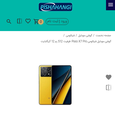
ورود
ثبت نام
|
0
صفحه نخست
گوشی موبایل
شیائومی
گوشی موبایل شیائومی Poco X7 Pro ظرفیت 512 رم 12 گیگابایت