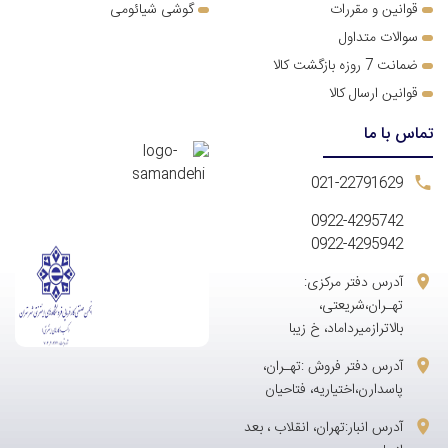
قوانین و مقررات
گوشی شیائومی
سوالات متداول
ضمانت 7 روزه بازگشت کالا
قوانین ارسال کالا
تماس با ما
021-22791629
0922-4295742
0922-4295942
آدرس دفتر مرکزی:
تهـران،شریعتی،
بالاترازمیرداماد، خ زیبا
آدرس دفتر فروش :تهـران،
پاسدارن،اختیاریه، فتاحیان
آدرس انبار:تهران، انقلاب ، بعد