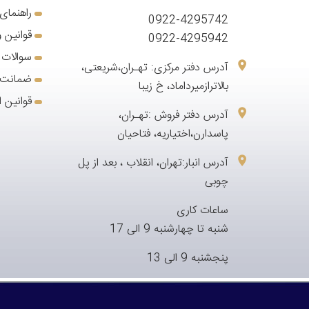
راهنمای
0922-4295742
قوانین و
0922-4295942
سوالات 
آدرس دفتر مرکزی: تهـران،شریعتی،
ضمانت 7 روزه بازگشت کا
بالاترازمیرداماد، خ زیبا
قوانین ا
می‌دهند.
آدرس دفتر فروش :تهـران،
پاسدارن،اختیاریه، فتاحیان
م
آدرس انبار:تهران، انقلاب ، بعد از پل
چوبی
ساعات کاری
این اتفاق روی ایکس باکس سری ایک
شنبه تا چهارشنبه 9 الی 17
۳۶۰ و حتی نسل اول ایکس باکس را هم تجربه کنید.
پنجشنبه 9 الی 13
با این حال 