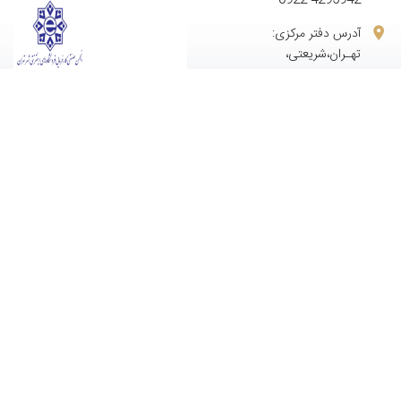
آدرس دفتر مرکزی:
تهـران،شریعتی،
بالاترازمیرداماد، خ زیبا
آدرس دفتر فروش :تهـران،
پاسدارن،اختیاریه، فتاحیان
آدرس انبار:تهران، انقلاب ، بعد
از پل چوبی
ساعات کاری
شنبه تا چهارشنبه 9 الی 17
پنجشنبه 9 الی 13
.