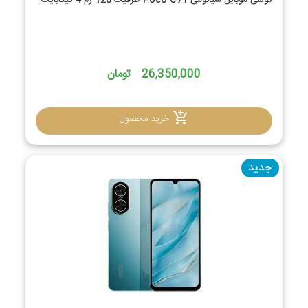
گوشی موبایل شیائومی Poco C71 ظرفیت 128 رم 4 گیگابایت
26,350,000 تومان
خرید محصول
جدید