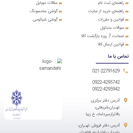
ر
اهنمای ثبت نام
مقالات موبایل
راهنمای خرید از سایت
گوشی سامسونگ
قوانین و مقررات
گوشی شیائومی
سوالات متداول
ضمانت 7 روزه بازگشت کالا
قوانین ارسال کالا
تماس با ما
021-22791629
0922-4295742
0922-4295942
آدرس دفتر مرکزی:
تهـران،شریعتی،
بالاترازمیرداماد، خ زیبا
آدرس دفتر فروش :تهـران،
پاسدارن،اختیاریه، فتاحیان