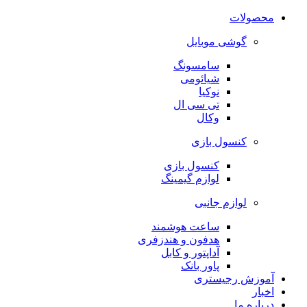
محصولات
گوشی موبایل
سامسونگ
شیائومی
نوکیا
تی سی ال
وکال
کنسول بازی
کنسول بازی
لوازم گیمینگ
لوازم جانبی
ساعت هوشمند
هدفون و هندزفری
آداپتور و کابل
پاور بانک
آموزش رجیستری
اخبار
درباره ما