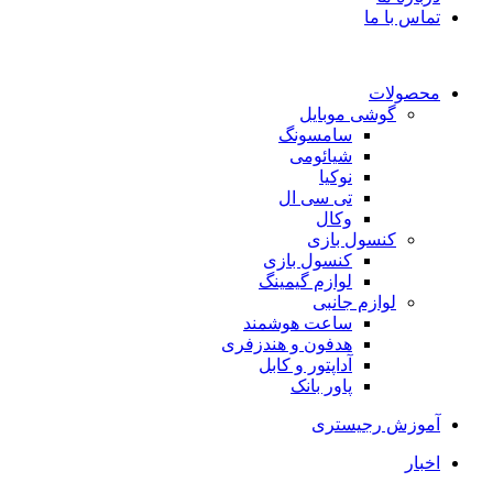
تماس با ما
محصولات
گوشی موبایل
سامسونگ
شیائومی
نوکیا
تی سی ال
وکال
کنسول بازی
کنسول بازی
لوازم گیمینگ
لوازم جانبی
ساعت هوشمند
هدفون و هندزفری
آداپتور و کابل
پاور بانک
آموزش رجیستری
اخبار