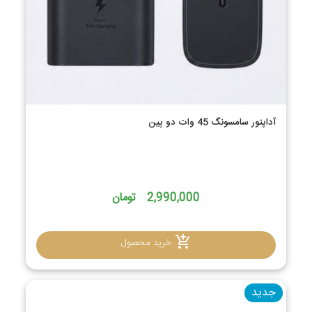
آداپتور سامسونگ 45 وات دو پین
2,990,000 تومان
خرید محصول
جدید