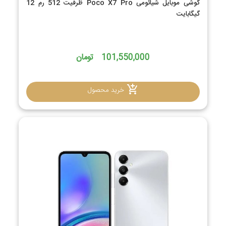
گوشی موبایل شیائومی Poco X7 Pro ظرفیت 512 رم 12
گیگابایت
101,550,000 تومان
خرید محصول