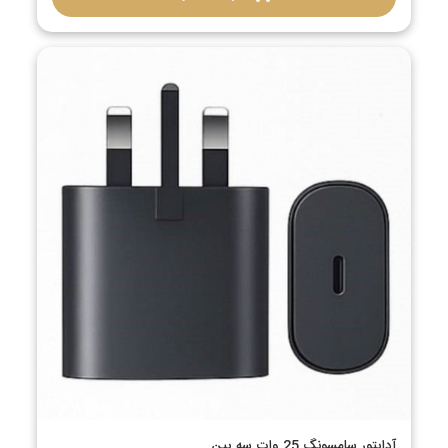
آداپتور سامسونگ 25 وات سه پین