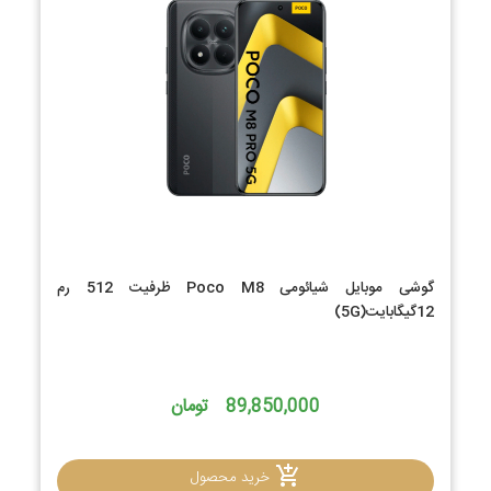
گوشی موبایل شیائومی Poco M8 ظرفیت 512 رم
12گیگابایت(5G)
89,850,000 تومان
خرید محصول